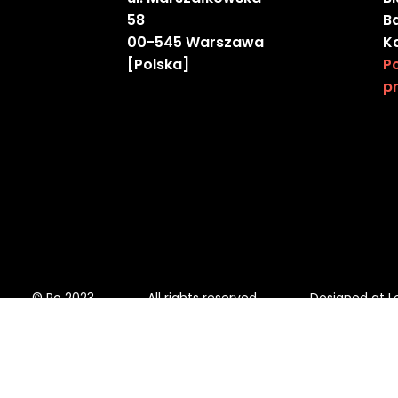
58
B
00-545 Warszawa
K
[Polska]
Po
p
© Ro 2023
All rights reserved
Designed at L