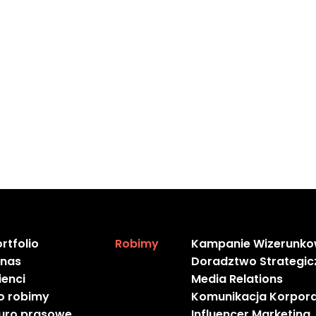
momencie wnieść sprzeciw wobec przetwarzania dot
, a Administrator ma obowiązek taki sprzeciw uwzglę
ycofać zgodę na przetwarzanie danych. Należy jednak
, którego dokonano przed wycofaniem zgody.
 do organu nadzorczego, w szczególności w państwi
miejsca popełnienia domniemanego naruszenia, jeżeli 
 przepisy RODO.
rtfolio
Robimy
Kampanie Wizerunk
 nas
Doradztwo Strategic
ienci
Media Relations
o robimy
Komunikacja Korpor
iuro prasowe
Influencer Marketing