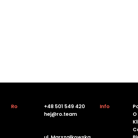
Użytkownik ma prawo w dowolnym 
potrzeby marketingu bezpośredniego
Użytkownik może w każdym czasie w
wpływa na legalność przetwarzania
Użytkownik ma prawo wnieść skargę
pobytu, swojego miejsca pracy lub 
osobowych go dotyczących narusza
Ro
+48 501 549 420
Info
Po
hej@ro.team
O
Kl
C
ul. Marszałkowska
B