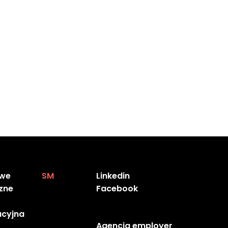
yczących go danych osobowych na
dnić.
 pamiętać, że wycofanie zgody nie
e członkowskim swojego zwykłego
sądzi, że przetwarzanie danych
owe
SM
Linkedin
zne
Facebook
acyjna
Agencja employer