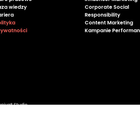
aza wiedzy
Corporate Social
ariera
Responsibility
lityka
Content Marketing
rywatności
Kampanie Performan
eniva° Studio
English
Polski